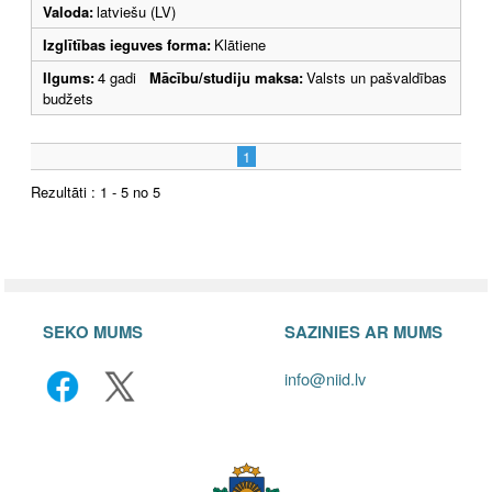
Valoda:
latviešu (LV)
Izglītības ieguves forma:
Klātiene
Ilgums:
4 gadi
Mācību/studiju maksa:
Valsts un pašvaldības
budžets
1
Rezultāti : 1 - 5 no 5
SEKO MUMS
SAZINIES AR MUMS
info@niid.lv