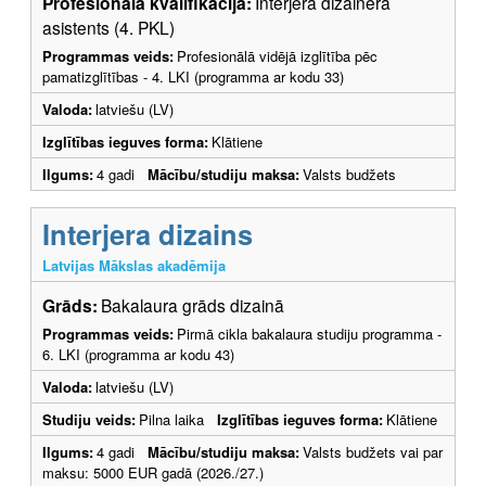
Profesionālā kvalifikācija:
Interjera dizainera
asistents (4. PKL)
Programmas veids:
Profesionālā vidējā izglītība pēc
pamatizglītības - 4. LKI (programma ar kodu 33)
Valoda:
latviešu (LV)
Izglītības ieguves forma:
Klātiene
Ilgums:
4 gadi
Mācību/studiju maksa:
Valsts budžets
Interjera dizains
Latvijas Mākslas akadēmija
Grāds:
Bakalaura grāds dizainā
Programmas veids:
Pirmā cikla bakalaura studiju programma -
6. LKI (programma ar kodu 43)
Valoda:
latviešu (LV)
Studiju veids:
Pilna laika
Izglītības ieguves forma:
Klātiene
Ilgums:
4 gadi
Mācību/studiju maksa:
Valsts budžets vai par
maksu: 5000 EUR gadā (2026./27.)