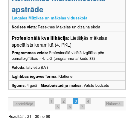
apstrāde
Latgales Mūzikas un mākslas vidusskola
Norises vieta:
Rēzeknes Mākslas un dizaina skola
Profesionālā kvalifikācija:
Lietišķās mākslas
speciālists keramikā (4. PKL)
Programmas veids:
Profesionālā vidējā izglītība pēc
pamatizglītības - 4. LKI (programma ar kodu 33)
Valoda:
latviešu (LV)
Izglītības ieguves forma:
Klātiene
Ilgums:
4 gadi
Mācību/studiju maksa:
Valsts budžets
1
2
3
4
Iepriekšējā
Nākamā
5
6
7
Rezultāti : 21 - 30 no 68