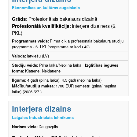
Ekonomikas un kultūras augstskola
Grāds:
Profesionālais bakalaurs dizainā
Profesionālā kvalifikācija:
Interjera dizainers (6.
PKL)
Programmas veids:
Pirmā cikla profesionālā bakalaura studiju
programma - 6. LKI (programma ar kodu 42)
Valoda:
latviešu (LV)
Studiju veids:
Pilna laika/Nepilna laika
Izglītības ieguves
forma:
Klātiene; Neklātiene
Ilgums:
4 gadi (pilna laika), 4,5 gadi (nepilna laika)
Mācību/studiju maksa:
1700 EUR semestrī (pilna/ nepilna
laika) (2026./27.)
Interjera dizains
Latgales Industriālais tehnikums
Norises vieta:
Daugavpils