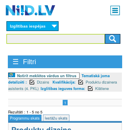
Skip
Main
to
menu
N
main
content
Izglītības iespējas
I
I
D
☰ Filtri
.
L
Notīrīt meklētos vārdus un filtrus
Tematiskā joma
detalizēti :
Dizains
Kvalifikācija:
Produktu dizainera
V
asistents (4. PKL)
Izglītības ieguves forma:
Klātiene
1
Rezultāti : 1 - 5 no 5
Programmu skats
Iestāžu skats
Produktu dizains