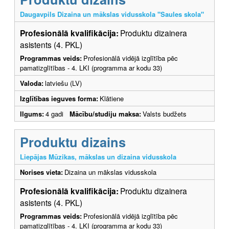
Daugavpils Dizaina un mākslas vidusskola "Saules skola"
Profesionālā kvalifikācija:
Produktu dizainera
asistents (4. PKL)
Programmas veids:
Profesionālā vidējā izglītība pēc
pamatizglītības - 4. LKI (programma ar kodu 33)
Valoda:
latviešu (LV)
Izglītības ieguves forma:
Klātiene
Ilgums:
4 gadi
Mācību/studiju maksa:
Valsts budžets
Produktu dizains
Liepājas Mūzikas, mākslas un dizaina vidusskola
Norises vieta:
Dizaina un mākslas vidusskola
Profesionālā kvalifikācija:
Produktu dizainera
asistents (4. PKL)
Programmas veids:
Profesionālā vidējā izglītība pēc
pamatizglītības - 4. LKI (programma ar kodu 33)