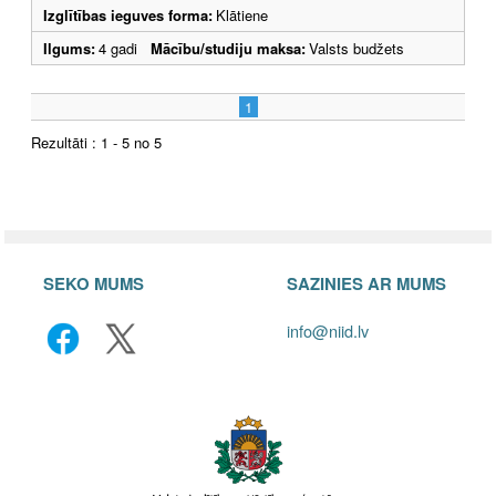
Izglītības ieguves forma:
Klātiene
Ilgums:
4 gadi
Mācību/studiju maksa:
Valsts budžets
1
Rezultāti : 1 - 5 no 5
SEKO MUMS
SAZINIES AR MUMS
info@niid.lv