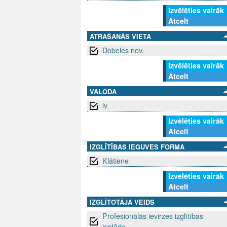
Izvēlēties vairāk
Atcelt
ATRAŠANĀS VIETA
Dobeles nov.
Izvēlēties vairāk
Atcelt
VALODA
lv
Izvēlēties vairāk
Atcelt
IZGLĪTĪBAS IEGUVES FORMA
Klātiene
SEKO MUMS
SAZINIE
Izvēlēties vairāk
info@niid.l
Atcelt
IZGLĪTOTĀJA VEIDS
Profesionālās ievirzes izglītības
© 202
iestāde