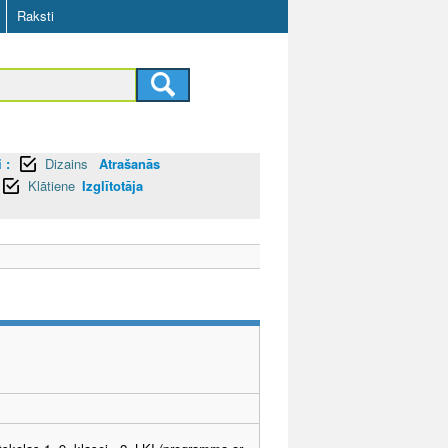
Raksti
 :
Dizains
Atrašanās
Klātiene
Izglītotāja