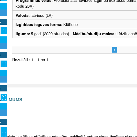
Programmas veids:
Profesionālās ievirzes izglītība līdztekus pama
kodu 20V)
Valoda:
latviešu (LV)
Izglītības ieguves forma:
Klātiene
[1]
Ilgums:
5 gadi (2020 stundas)
Mācību/studiju maksa:
Līdzfinans
1
Rezultāti : 1 - 1 no 1
[1]
[1]
S AR MUMS
v
[1]
5 Valsts izglītības attīstības aģentūra, publicētā satura visas tiesības aizsar