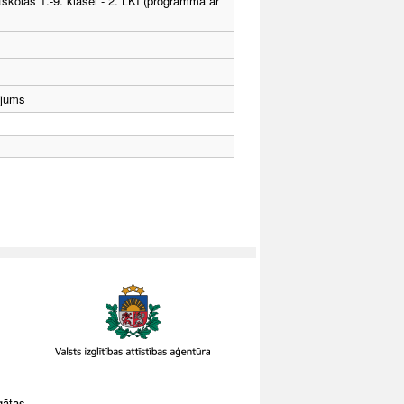
tskolas 1.-9. klasei - 2. LKI (programma ar
ējums
gātas.