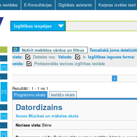
Skip
as iestādes
E-Konsultācijas
Digitālais asistents
Karjeras izvēles testi
to
main
Izglītības iespējas
content
Notīrīt meklētos vārdus un filtrus
Tematiskā joma detalizēti
vieta:
Dobeles nov.
Valoda:
lv
Izglītības ieguves forma:
veids:
Profesionālās ievirzes izglītības iestāde
[1]
1
Rezultāti : 1 - 1 no 1
[1]
Programmu skats
Iestāžu skats
Datordizains
Auces Mūzikas un mākslas skola
[1]
Norises vieta:
Bēne
[1]