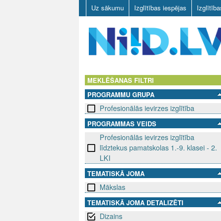
Uz sākumu
Izglītības iespējas
Izglītīb
N
I
MEKLĒŠANAS FILTRI
PROGRAMMU GRUPA
I
Profesionālās ievirzes izglītība
D
PROGRAMMAS VEIDS
Profesionālās ievirzes izglītība
.
līdztekus pamatskolas 1.-9. klasei - 2.
L
LKI
TEMATISKĀ JOMA
V
Mākslas
TEMATISKĀ JOMA DETALIZĒTI
Dizains