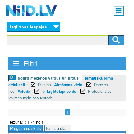
Skip
Main
to
menu
N
main
content
Izglītības iespējas
I
I
D
☰ Filtri
.
L
Notīrīt meklētos vārdus un filtrus
Tematiskā joma
detalizēti :
Dizains
Atrašanās vieta:
Dobeles
V
nov.
Valoda:
lv
Izglītotāja veids:
Profesionālās
ievirzes izglītības iestāde
1
Rezultāti : 1 - 1 no 1
Programmu skats
Iestāžu skats