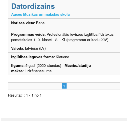
Datordizains
Auces Mūzikas un mākslas skola
Norises vieta:
Bēne
Programmas veids:
Profesionālās ievirzes izglītība līdztekus
pamatskolas 1.-9. klasei - 2. LKI (programma ar kodu 20V)
Valoda:
latviešu (LV)
Izglītības ieguves forma:
Klātiene
Ilgums:
5 gadi (2020 stundas)
Mācību/studiju
maksa:
Līdzfinansējums
1
Rezultāti : 1 - 1 no 1