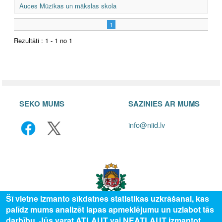
Auces Mūzikas un mākslas skola
1
Rezultāti : 1 - 1 no 1
SEKO MUMS
SAZINIES AR MUMS
info@niid.lv
Šī vietne izmanto sīkdatnes statistikas uzkrāšanai, kas
palīdz mums analizēt lapas apmeklējumu un uzlabot tās
darbību. Jūs varat ATĻAUT vai NEATĻAUT izmantot