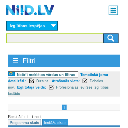
Skip
Main
to
menu
N
main
content
Izglītības iespējas
I
I
D
☰ Filtri
.
L
Notīrīt meklētos vārdus un filtrus
Tematiskā joma
detalizēti :
Dizains
Atrašanās vieta:
Dobeles
V
nov.
Izglītotāja veids:
Profesionālās ievirzes izglītības
iestāde
1
Rezultāti : 1 - 1 no 1
Programmu skats
Iestāžu skats