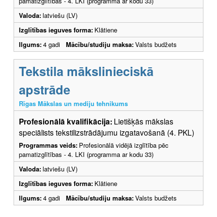
pamatizglītības - 4. LKI (programma ar kodu 33)
Valoda:
latviešu (LV)
Izglītības ieguves forma:
Klātiene
Ilgums:
4 gadi
Mācību/studiju maksa:
Valsts budžets
Tekstila mākslinieciskā
apstrāde
Rīgas Mākslas un mediju tehnikums
Profesionālā kvalifikācija:
Lietišķās mākslas
speciālists tekstilizstrādājumu izgatavošanā (4. PKL)
Programmas veids:
Profesionālā vidējā izglītība pēc
pamatizglītības - 4. LKI (programma ar kodu 33)
Valoda:
latviešu (LV)
Izglītības ieguves forma:
Klātiene
Ilgums:
4 gadi
Mācību/studiju maksa:
Valsts budžets