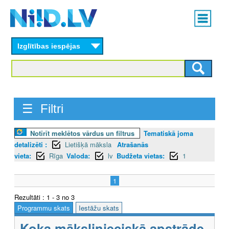
Skip
Main
to
menu
N
main
content
Izglītības iespējas
I
I
D
☰ Filtri
.
L
Notīrīt meklētos vārdus un filtrus
Tematiskā joma
detalizēti :
Lietišķā māksla
Atrašanās
V
vieta:
Rīga
Valoda:
lv
Budžeta vietas:
1
1
Rezultāti : 1 - 3 no 3
Programmu skats
Iestāžu skats
Koka mākslinieciskā apstrāde