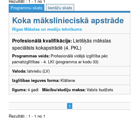
Rezultāti : 1 - 1 no 1
Programmu skats
Iestāžu skats
Koka mākslinieciskā apstrāde
Rīgas Mākslas un mediju tehnikums
Profesionālā kvalifikācija:
Lietišķās mākslas
speciālists kokapstrādē (4. PKL)
Programmas veids:
Profesionālā vidējā izglītība pēc
pamatizglītības - 4. LKI (programma ar kodu 33)
Valoda:
latviešu (LV)
Izglītības ieguves forma:
Klātiene
Ilgums:
4 gadi
Mācību/studiju maksa:
Valsts budžets
1
Rezultāti : 1 - 1 no 1