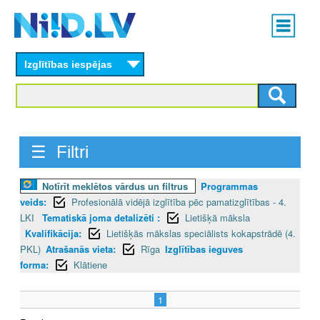
Skip
Main
to
menu
N
main
content
Izglītības iespējas
I
I
D
☰ Filtri
.
L
Notīrīt meklētos vārdus un filtrus
Programmas
veids:
Profesionālā vidējā izglītība pēc pamatizglītības - 4.
V
LKI
Tematiskā joma detalizēti :
Lietišķā māksla
Kvalifikācija:
Lietišķās mākslas speciālists kokapstrādē (4.
PKL)
Atrašanās vieta:
Rīga
Izglītības ieguves
forma:
Klātiene
1