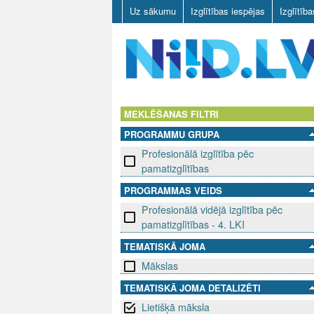
Uz sākumu
Izglītības iespējas
Izglītīb
N
I
MEKLĒŠANAS FILTRI
PROGRAMMU GRUPA
I
Profesionālā izglītība pēc
D
pamatizglītības
PROGRAMMAS VEIDS
.
Profesionālā vidējā izglītība pēc
L
pamatizglītības - 4. LKI
TEMATISKĀ JOMA
V
Mākslas
TEMATISKĀ JOMA DETALIZĒTI
Lietišķā māksla