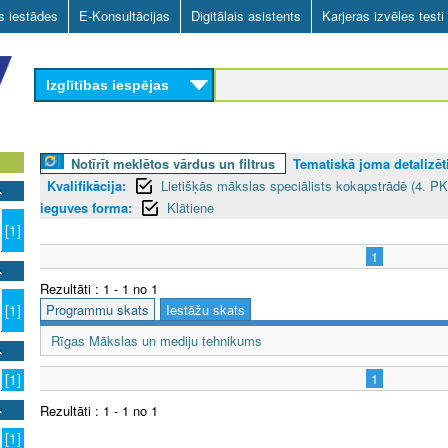
Skip
as iestādes
E-Konsultācijas
Digitālais asistents
Karjeras izvēles testi
to
main
Izglītības iespējas
content
Notīrīt meklētos vārdus un filtrus
Tematiskā joma detalizēti
Kvalifikācija:
Lietišķās mākslas speciālists kokapstrādē (4. PK
ieguves forma:
Klātiene
[1]
1
Rezultāti : 1 - 1 no 1
Programmu skats
Iestāžu skats
[1]
Rīgas Mākslas un mediju tehnikums
1
[1]
Rezultāti : 1 - 1 no 1
[1]