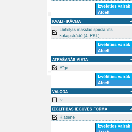
Izvēlēties vairāk
Atcelt
KVALIFIKĀCIJA
SEKO MUMS
SAZINIE
Lietišķās mākslas speciālists
kokapstrādē (4. PKL)
info@niid.l
Izvēlēties vairāk
Atcelt
ATRAŠANĀS VIETA
© 202
Rīga
Izvēlēties vairāk
Atcelt
VALODA
lv
IZGLĪTĪBAS IEGUVES FORMA
Klātiene
Izvēlēties vairāk