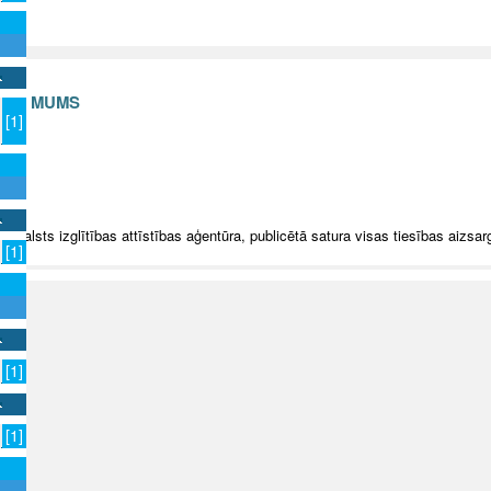
S AR MUMS
[1]
v
5 Valsts izglītības attīstības aģentūra, publicētā satura visas tiesības aizsar
[1]
[1]
[1]