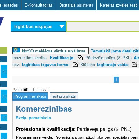
Skip
as iestādes
E-Konsultācijas
Digitālais asistents
Karjeras izvēles testi
to
main
Izglītības iespējas
content
Notīrīt meklētos vārdus un filtrus
Tematiskā joma detalizēti
mazumtirdzniecība
Kvalifikācija:
Pārdevēja palīgs (2. PKL)
At
nov.
Izglītības ieguves forma:
Klātiene
Izglītotāja veids:
[1]
1
Rezultāti : 1 - 1 no 1
Programmu skats
Iestāžu skats
[1]
Komerczinības
Sveķu pamatskola
[1]
Profesionālā kvalifikācija:
Pārdevēja palīgs (2. PKL)
Programmas veids:
Profesionālā pamatizglītība pēc speciālās pama