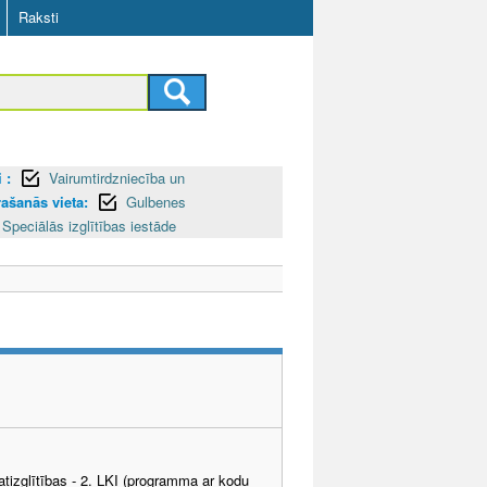
Raksti
 :
Vairumtirdzniecība un
rašanās vieta:
Gulbenes
Speciālās izglītības iestāde
tizglītības - 2. LKI (programma ar kodu