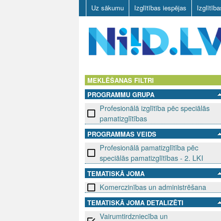
Uz sākumu
Izglītības iespējas
Izglītīb
N
I
MEKLĒŠANAS FILTRI
PROGRAMMU GRUPA
I
Profesionālā izglītība pēc speciālās
D
pamatizglītības
PROGRAMMAS VEIDS
.
Profesionālā pamatizglītība pēc
L
speciālās pamatizglītības - 2. LKI
TEMATISKĀ JOMA
V
Komerczinības un administrēšana
TEMATISKĀ JOMA DETALIZĒTI
Vairumtirdzniecība un