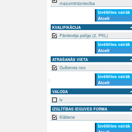
mazumtirdzniecība
Izvēlēties vairāk
Atcelt
KVALIFIKĀCIJA
Pārdevēja palīgs (2. PKL)
Izvēlēties vairāk
Atcelt
ATRAŠANĀS VIETA
Gulbenes nov.
Izvēlēties vairāk
Atcelt
VALODA
SEKO MUMS
SAZINIE
lv
info@niid.l
IZGLĪTĪBAS IEGUVES FORMA
Klātiene
Izvēlēties vairāk
© 202