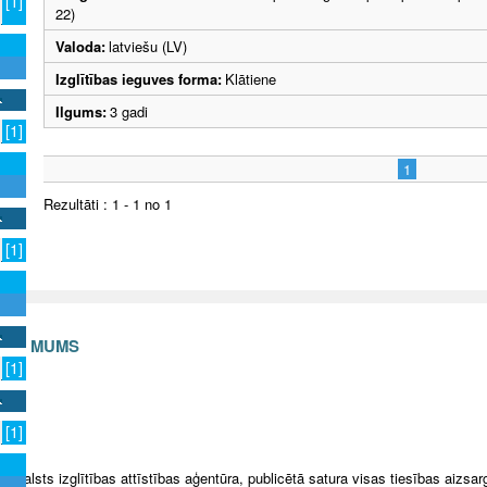
[1]
22)
Valoda:
latviešu (LV)
Izglītības ieguves forma:
Klātiene
Ilgums:
3 gadi
[1]
1
Rezultāti : 1 - 1 no 1
[1]
S AR MUMS
[1]
v
[1]
5 Valsts izglītības attīstības aģentūra, publicētā satura visas tiesības aizsar