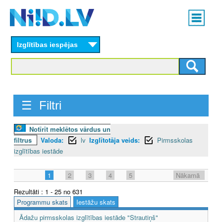
Skip
Main
to
menu
N
main
content
Izglītības iespējas
I
I
D
☰ Filtri
.
L
Notīrīt meklētos vārdus un
filtrus
Valoda:
lv
Izglītotāja veids:
Pirmsskolas
V
izglītības iestāde
1
2
3
4
5
Nākamā
Rezultāti : 1 - 25 no 631
Programmu skats
Iestāžu skats
Ādažu pirmsskolas izglītības iestāde "Strautiņš"