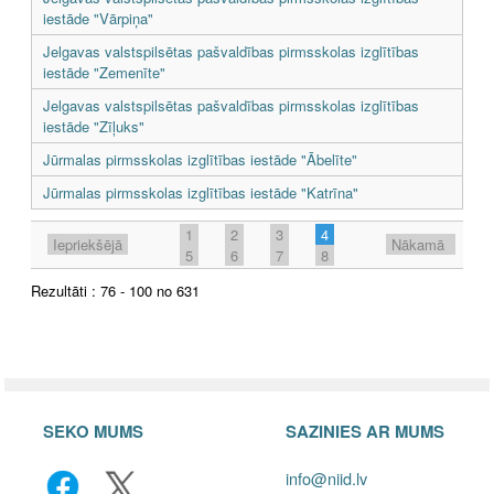
iestāde "Vārpiņa"
Jelgavas valstspilsētas pašvaldības pirmsskolas izglītības
iestāde "Zemenīte"
Jelgavas valstspilsētas pašvaldības pirmsskolas izglītības
iestāde "Zīļuks"
Jūrmalas pirmsskolas izglītības iestāde "Ābelīte"
Jūrmalas pirmsskolas izglītības iestāde "Katrīna"
1
2
3
4
Iepriekšējā
Nākamā
5
6
7
8
Rezultāti : 76 - 100 no 631
SEKO MUMS
SAZINIES AR MUMS
info@niid.lv