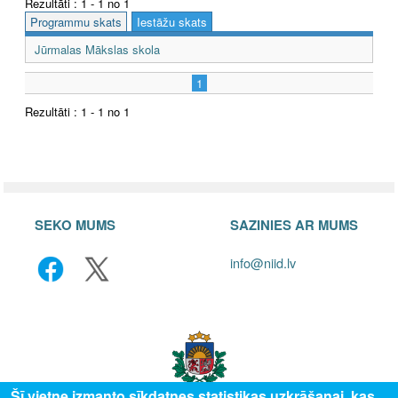
Rezultāti : 1 - 1 no 1
Programmu skats
Iestāžu skats
Jūrmalas Mākslas skola
1
Rezultāti : 1 - 1 no 1
SEKO MUMS
SAZINIES AR MUMS
info@niid.lv
Šī vietne izmanto sīkdatnes statistikas uzkrāšanai, kas