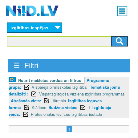
Skip
Main
to
menu
N
main
content
Izglītības iespējas
I
I
D
☰ Filtri
.
L
Notīrīt meklētos vārdus un filtrus
Programmu
grupa:
Vispārējā pirmsskolas izglītība
Tematiskā joma
V
detalizēti :
Vispārizglītojoša virziena izglītības programmas
Atrašanās vieta:
Jūrmala
Izglītības ieguves
forma:
Klātiene
Budžeta vietas:
1
Izglītotāja
veids:
Profesionālās ievirzes izglītības iestāde
1