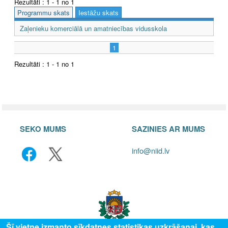
Rezultāti : 1 - 1 no 1
Programmu skats
Iestāžu skats
Zaļenieku komerciālā un amatniecības vidusskola
1
Rezultāti : 1 - 1 no 1
SEKO MUMS
SAZINIES AR MUMS
info@niid.lv
Šī vietne izmanto sīkdatnes statistikas uzkrāšanai, kas