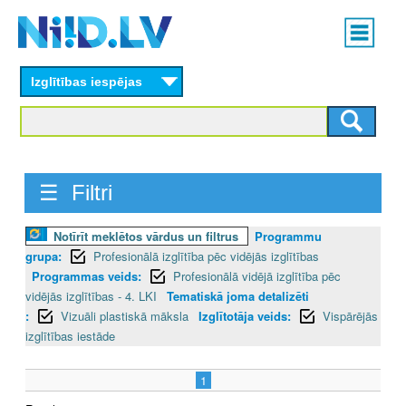
Skip
Main
to
menu
N
main
content
Izglītības iespējas
I
I
D
☰ Filtri
.
L
Notīrīt meklētos vārdus un filtrus
Programmu
grupa:
Profesionālā izglītība pēc vidējās izglītības
V
Programmas veids:
Profesionālā vidējā izglītība pēc
vidējās izglītības - 4. LKI
Tematiskā joma detalizēti
:
Vizuāli plastiskā māksla
Izglītotāja veids:
Vispārējās
izglītības iestāde
1