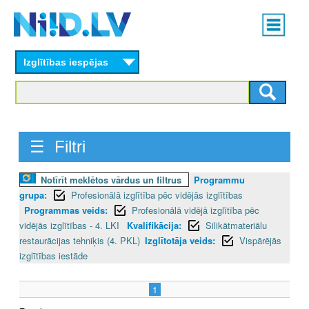
Skip
Main
to
menu
N
main
content
Izglītības iespējas
I
I
D
☰ Filtri
.
L
Notīrīt meklētos vārdus un filtrus
Programmu
grupa:
Profesionālā izglītība pēc vidējās izglītības
V
Programmas veids:
Profesionālā vidējā izglītība pēc
vidējās izglītības - 4. LKI
Kvalifikācija:
Silikātmateriālu
restaurācijas tehniķis (4. PKL)
Izglītotāja veids:
Vispārējās
izglītības iestāde
1