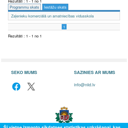
Rezultāti : 1 - 1 no 1
Programmu skats
Iestāžu skats
Zaļenieku komerciālā un amatniecības vidusskola
1
Rezultāti : 1 - 1 no 1
SEKO MUMS
SAZINIES AR MUMS
info@niid.lv
Šī vietne izmanto sīkdatnes statistikas uzkrāšanai, kas