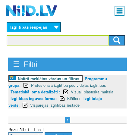
Skip
Main
to
menu
N
main
content
Izglītības iespējas
I
I
D
☰ Filtri
.
L
Notīrīt meklētos vārdus un filtrus
Programmu
grupa:
Profesionālā izglītība pēc vidējās izglītības
V
Tematiskā joma detalizēti :
Vizuāli plastiskā māksla
Izglītības ieguves forma:
Klātiene
Izglītotāja
veids:
Vispārējās izglītības iestāde
1
Rezultāti : 1 - 1 no 1