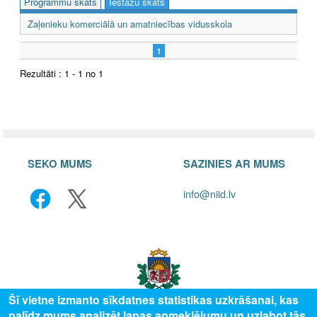
Programmu skats
Iestāžu skats
Zaļenieku komerciālā un amatniecības vidusskola
1
Rezultāti : 1 - 1 no 1
SEKO MUMS
SAZINIES AR MUMS
info@niid.lv
Šī vietne izmanto sīkdatnes statistikas uzkrāšanai, kas
palīdz mums analizēt lapas apmeklējumu un uzlabot tās