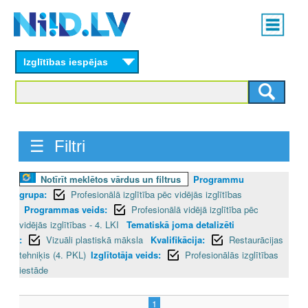
Skip
Main
to
menu
N
main
content
Izglītības iespējas
I
I
D
☰ Filtri
.
L
Notīrīt meklētos vārdus un filtrus
Programmu
grupa:
Profesionālā izglītība pēc vidējās izglītības
V
Programmas veids:
Profesionālā vidējā izglītība pēc
vidējās izglītības - 4. LKI
Tematiskā joma detalizēti
:
Vizuāli plastiskā māksla
Kvalifikācija:
Restaurācijas
tehniķis (4. PKL)
Izglītotāja veids:
Profesionālās izglītības
iestāde
1