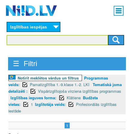
Skip
Main
to
menu
N
main
content
Izglītības iespējas
I
I
D
☰ Filtri
.
L
Notīrīt meklētos vārdus un filtrus
Programmas
veids:
Pamatizglītība 1.-9.klase 1.-2. LKI
Tematiskā joma
V
detalizēti :
Vispārizglītojoša virziena izglītības programmas
Izglītības ieguves forma:
Klātiene
Budžeta
vietas:
1
Izglītotāja veids:
Profesionālās izglītības
iestāde
1