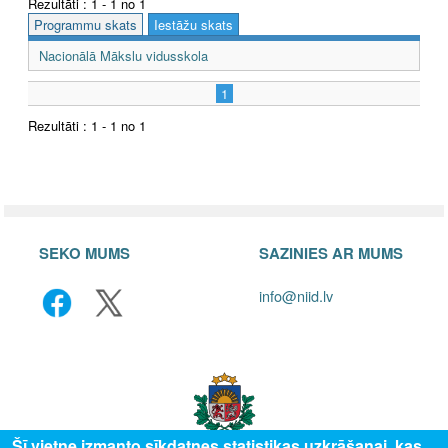
Rezultāti : 1 - 1 no 1
Programmu skats
Iestāžu skats
Nacionālā Mākslu vidusskola
1
Rezultāti : 1 - 1 no 1
SEKO MUMS
SAZINIES AR MUMS
info@niid.lv
Šī vietne izmanto sīkdatnes statistikas uzkrāšanai, kas