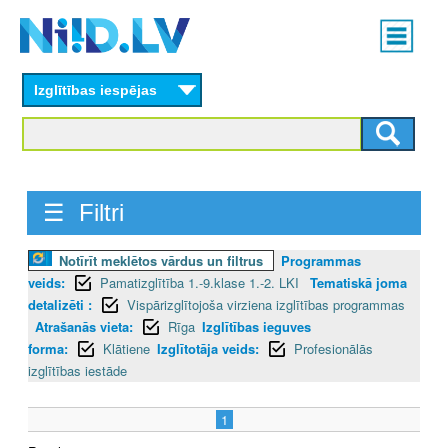
Skip
Main
to
menu
N
main
content
Izglītības iespējas
I
I
D
☰ Filtri
.
L
Notīrīt meklētos vārdus un filtrus
Programmas
veids:
Pamatizglītība 1.-9.klase 1.-2. LKI
Tematiskā joma
V
detalizēti :
Vispārizglītojoša virziena izglītības programmas
Atrašanās vieta:
Rīga
Izglītības ieguves
forma:
Klātiene
Izglītotāja veids:
Profesionālās
izglītības iestāde
1