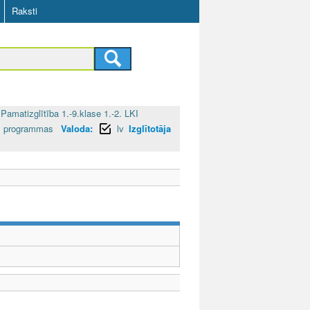
Raksti
Pamatizglītība 1.-9.klase 1.-2. LKI
bas programmas
Valoda:
lv
Izglītotāja