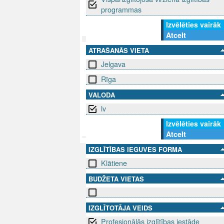
programmas
Izvēlēties vairāk
Atcelt
ATRAŠANĀS VIETA
SEKO MUMS
SAZINIE
Jelgava
Rīga
info@niid.l
VALODA
lv
© 202
Izvēlēties vairāk
Atcelt
IZGLĪTĪBAS IEGUVES FORMA
Klātiene
BUDŽETA VIETAS
IZGLĪTOTĀJA VEIDS
Profesionālās izglītības iestāde