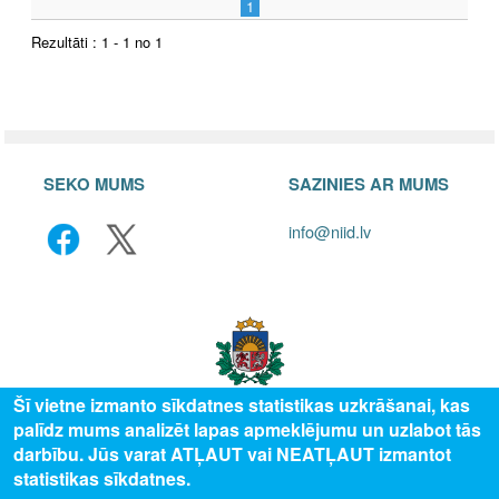
1
Rezultāti : 1 - 1 no 1
SEKO MUMS
SAZINIES AR MUMS
info@niid.lv
Šī vietne izmanto sīkdatnes statistikas uzkrāšanai, kas
palīdz mums analizēt lapas apmeklējumu un uzlabot tās
darbību. Jūs varat ATĻAUT vai NEATĻAUT izmantot
© 2025 Valsts izglītības attīstības aģentūra, publicētā satura visas tiesības
statistikas sīkdatnes.
aizsargātas.