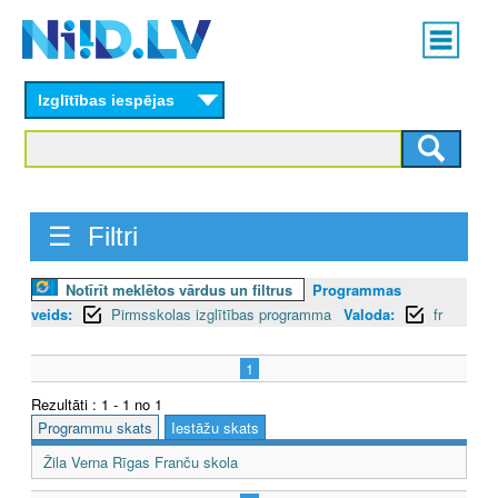
Skip
Main
to
menu
N
main
content
Izglītības iespējas
I
I
D
☰ Filtri
.
L
Notīrīt meklētos vārdus un filtrus
Programmas
veids:
Pirmsskolas izglītības programma
Valoda:
fr
V
1
Rezultāti : 1 - 1 no 1
Programmu skats
Iestāžu skats
Žila Verna Rīgas Franču skola