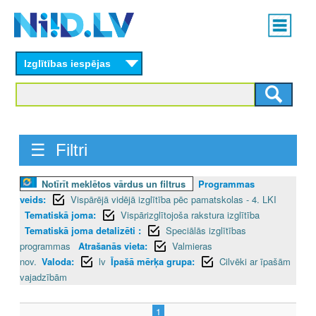
Skip
Main
to
menu
N
main
content
Izglītības iespējas
I
I
D
☰ Filtri
.
L
Notīrīt meklētos vārdus un filtrus
Programmas
veids:
Vispārējā vidējā izglītība pēc pamatskolas - 4. LKI
V
Tematiskā joma:
Vispārizglītojoša rakstura izglītība
Tematiskā joma detalizēti :
Speciālās izglītības
programmas
Atrašanās vieta:
Valmieras
nov.
Valoda:
lv
Īpašā mērķa grupa:
Cilvēki ar īpašām
vajadzībām
1