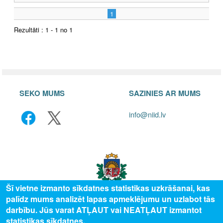
1
Rezultāti : 1 - 1 no 1
SEKO MUMS
SAZINIES AR MUMS
info@niid.lv
Šī vietne izmanto sīkdatnes statistikas uzkrāšanai, kas
palīdz mums analizēt lapas apmeklējumu un uzlabot tās
darbību. Jūs varat ATĻAUT vai NEATĻAUT izmantot
© 2025 Valsts izglītības attīstības aģentūra, publicētā satura visas tiesības
statistikas sīkdatnes.