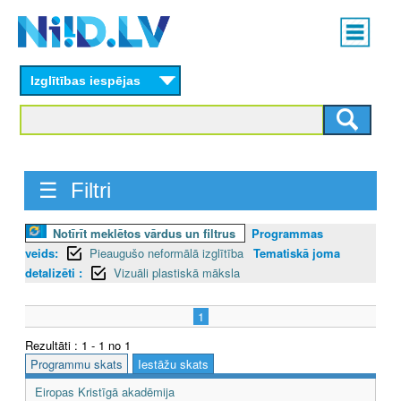
Skip
Main
to
menu
N
main
content
Izglītības iespējas
I
I
D
☰ Filtri
.
L
Notīrīt meklētos vārdus un filtrus
Programmas
veids:
Pieaugušo neformālā izglītība
Tematiskā joma
V
detalizēti :
Vizuāli plastiskā māksla
1
Rezultāti : 1 - 1 no 1
Programmu skats
Iestāžu skats
Eiropas Kristīgā akadēmija