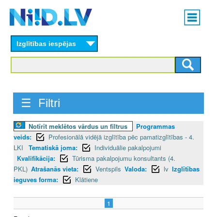
Skip
Main
to
menu
N
main
content
Izglītības iespējas
I
I
D
☰ Filtri
.
L
Notīrīt meklētos vārdus un filtrus
Programmas
veids:
Profesionālā vidējā izglītība pēc pamatizglītības - 4.
V
LKI
Tematiskā joma:
Individuālie pakalpojumi
Kvalifikācija:
Tūrisma pakalpojumu konsultants (4.
PKL)
Atrašanās vieta:
Ventspils
Valoda:
lv
Izglītības
ieguves forma:
Klātiene
1