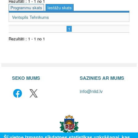
Rezultāti : 1 - 1 no 1
Programmu skats
Iestāžu skats
Ventspils Tehnikums
1
Rezultāti : 1 - 1 no 1
SEKO MUMS
SAZINIES AR MUMS
info@niid.lv
Šī vietne izmanto sīkdatnes statistikas uzkrāšanai, kas