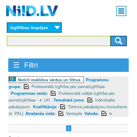
Skip
Main
to
menu
N
main
content
Izglītības iespējas
I
I
D
☰ Filtri
.
L
Notīrīt meklētos vārdus un filtrus
Programmu
grupa:
Profesionālā izglītība pēc pamatizglītības
V
Programmas veids:
Profesionālā vidējā izglītība pēc
pamatizglītības - 4. LKI
Tematiskā joma:
Individuālie
pakalpojumi
Kvalifikācija:
Tūrisma pakalpojumu konsultants
(4. PKL)
Atrašanās vieta:
Ventspils
Valoda:
lv
1