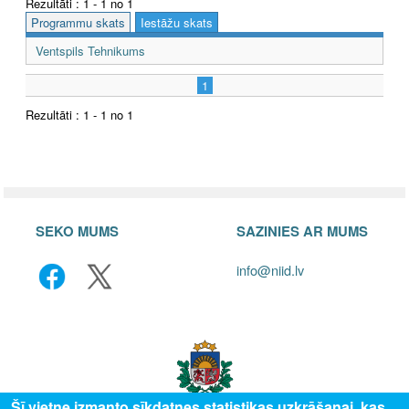
Rezultāti : 1 - 1 no 1
Programmu skats
Iestāžu skats
Ventspils Tehnikums
1
Rezultāti : 1 - 1 no 1
SEKO MUMS
SAZINIES AR MUMS
info@niid.lv
Šī vietne izmanto sīkdatnes statistikas uzkrāšanai, kas