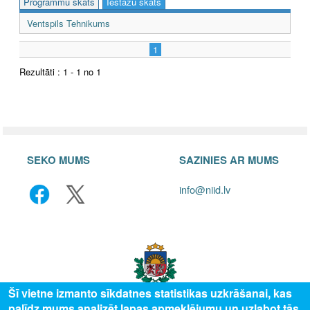
Programmu skats
Iestāžu skats
Ventspils Tehnikums
1
Rezultāti : 1 - 1 no 1
SEKO MUMS
SAZINIES AR MUMS
info@niid.lv
Šī vietne izmanto sīkdatnes statistikas uzkrāšanai, kas
palīdz mums analizēt lapas apmeklējumu un uzlabot tās