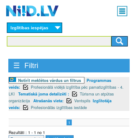
Skip
Main
to
menu
N
main
content
Izglītības iespējas
I
I
D
☰ Filtri
.
L
Notīrīt meklētos vārdus un filtrus
Programmas
veids:
Profesionālā vidējā izglītība pēc pamatizglītības - 4.
V
LKI
Tematiskā joma detalizēti :
Tūrisma un atpūtas
organizācija
Atrašanās vieta:
Ventspils
Izglītotāja
veids:
Profesionālās izglītības iestāde
1
Rezultāti : 1 - 1 no 1