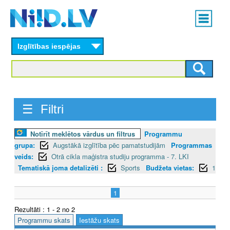
Skip
Main
to
menu
N
main
content
Izglītības iespējas
I
I
D
☰ Filtri
.
L
Notīrīt meklētos vārdus un filtrus
Programmu
grupa:
Augstākā izglītība pēc pamatstudijām
Programmas
V
veids:
Otrā cikla maģistra studiju programma - 7. LKI
Tematiskā joma detalizēti :
Sports
Budžeta vietas:
1
1
Rezultāti : 1 - 2 no 2
Programmu skats
Iestāžu skats