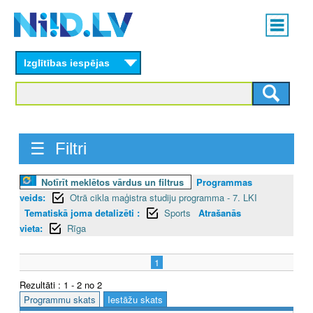
Skip
Main
to
menu
N
main
content
Izglītības iespējas
I
I
D
☰ Filtri
.
L
Notīrīt meklētos vārdus un filtrus
Programmas
veids:
Otrā cikla maģistra studiju programma - 7. LKI
V
Tematiskā joma detalizēti :
Sports
Atrašanās
vieta:
Rīga
1
Rezultāti : 1 - 2 no 2
Programmu skats
Iestāžu skats