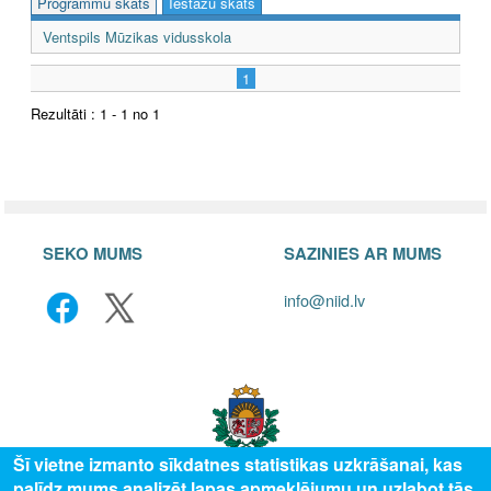
Programmu skats
Iestāžu skats
Ventspils Mūzikas vidusskola
1
Rezultāti : 1 - 1 no 1
SEKO MUMS
SAZINIES AR MUMS
info@niid.lv
Šī vietne izmanto sīkdatnes statistikas uzkrāšanai, kas
palīdz mums analizēt lapas apmeklējumu un uzlabot tās