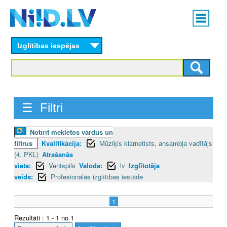
Skip
Main
to
menu
N
main
content
Izglītības iespējas
I
I
D
☰ Filtri
.
L
Notīrīt meklētos vārdus un
filtrus
Kvalifikācija:
Mūziķis klarnetists, ansambļa vadītājs
V
(4. PKL)
Atrašanās
vieta:
Ventspils
Valoda:
lv
Izglītotāja
veids:
Profesionālās izglītības iestāde
1
Rezultāti : 1 - 1 no 1