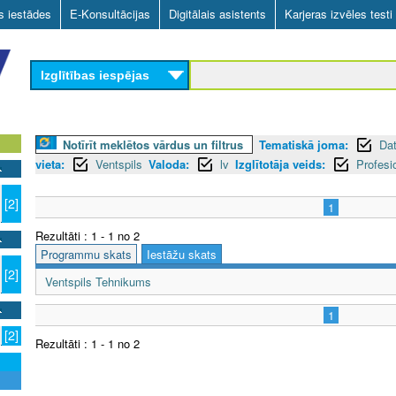
Skip
as iestādes
E-Konsultācijas
Digitālais asistents
Karjeras izvēles testi
to
main
Izglītības iespējas
content
Notīrīt meklētos vārdus un filtrus
Tematiskā joma:
Da
vieta:
Ventspils
Valoda:
lv
Izglītotāja veids:
Profesi
[2]
1
Rezultāti : 1 - 1 no 2
Programmu skats
Iestāžu skats
[2]
Ventspils Tehnikums
1
[2]
Rezultāti : 1 - 1 no 2