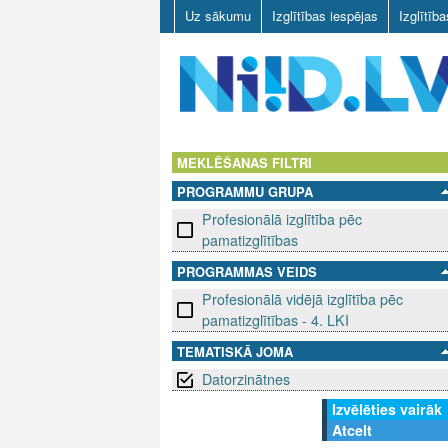
Uz sākumu
Izglītības iespējas
Izglītīb
N
I
MEKLĒŠANAS FILTRI
PROGRAMMU GRUPA
I
Profesionālā izglītība pēc
D
pamatizglītības
PROGRAMMAS VEIDS
.
Profesionālā vidējā izglītība pēc
L
pamatizglītības - 4. LKI
TEMATISKĀ JOMA
V
Datorzinātnes
Izvēlēties vairāk
Atcelt