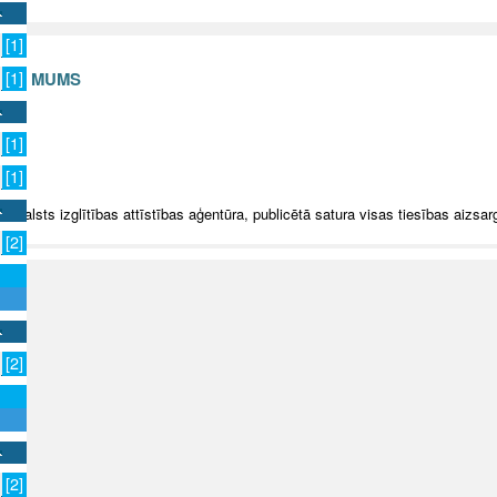
[1]
S AR MUMS
[1]
v
[1]
[1]
5 Valsts izglītības attīstības aģentūra, publicētā satura visas tiesības aizsar
[2]
[2]
[2]