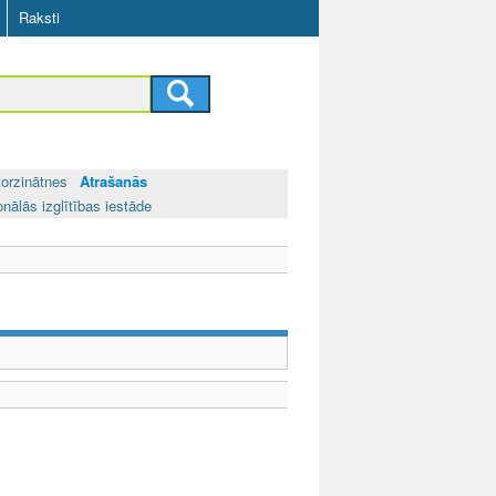
Raksti
torzinātnes
Atrašanās
onālās izglītības iestāde