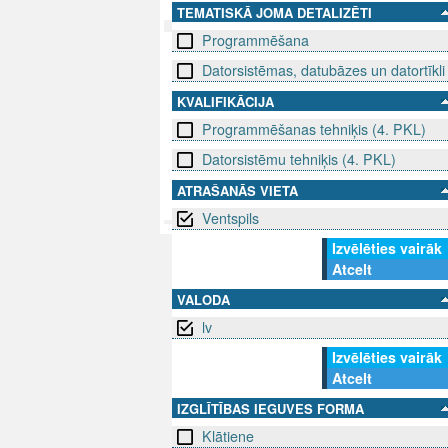
TEMATISKĀ JOMA DETALIZĒTI
Programmēšana
SEKO MUMS
SAZINIE
Datorsistēmas, datubāzes un datortīkli
KVALIFIKĀCIJA
info@niid.l
Programmēšanas tehniķis (4. PKL)
Datorsistēmu tehniķis (4. PKL)
ATRAŠANĀS VIETA
© 202
Ventspils
Izvēlēties vairāk
Atcelt
VALODA
lv
Izvēlēties vairāk
Atcelt
IZGLĪTĪBAS IEGUVES FORMA
Klātiene