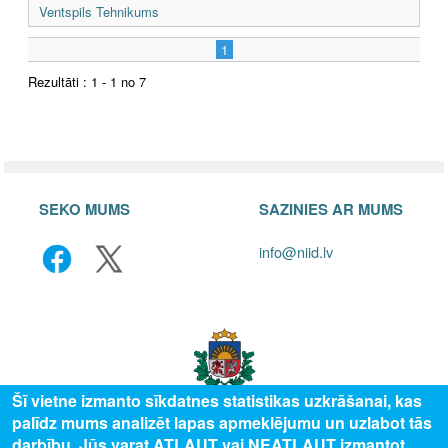
Ventspils Tehnikums
1
Rezultāti : 1 - 1 no 7
SEKO MUMS
SAZINIES AR MUMS
info@niid.lv
Šī vietne izmanto sīkdatnes statistikas uzkrāšanai, kas
palīdz mums analizēt lapas apmeklējumu un uzlabot tās
darbību. Jūs varat ATĻAUT vai NEATĻAUT izmantot