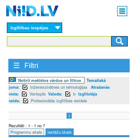
Skip
Main
to
menu
N
main
content
Izglītības iespējas
I
I
D
☰ Filtri
.
L
Notīrīt meklētos vārdus un filtrus
Tematiskā
joma:
Inženierzinātnes un tehnoloģijas
Atrašanās
V
vieta:
Ventspils
Valoda:
lv
Izglītotāja
veids:
Profesionālās izglītības iestāde
1
Rezultāti : 1 - 1 no 7
Programmu skats
Iestāžu skats