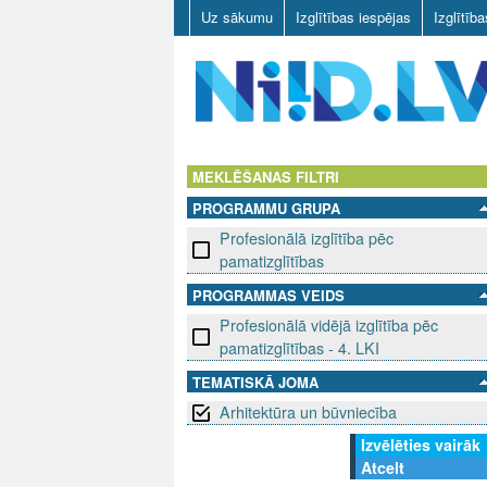
Uz sākumu
Izglītības iespējas
Izglītīb
N
I
MEKLĒŠANAS FILTRI
PROGRAMMU GRUPA
I
Profesionālā izglītība pēc
D
pamatizglītības
PROGRAMMAS VEIDS
.
Profesionālā vidējā izglītība pēc
L
pamatizglītības - 4. LKI
TEMATISKĀ JOMA
V
Arhitektūra un būvniecība
Izvēlēties vairāk
Atcelt