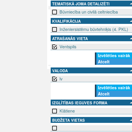
TEMATISKĀ JOMA DETALIZĒTI
Būvniecība un civilā celtniecība
SEKO MUMS
SAZINIE
KVALIFIKĀCIJA
Inženiersistēmu būvtehniķis (4. PKL)
info@niid.l
ATRAŠANĀS VIETA
Ventspils
Izvēlēties vairāk
© 202
Atcelt
VALODA
lv
Izvēlēties vairāk
Atcelt
IZGLĪTĪBAS IEGUVES FORMA
Klātiene
BUDŽETA VIETAS