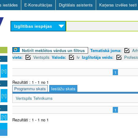
Skip
as iestādes
E-Konsultācijas
Digitālais asistents
Karjeras izvēles testi
to
main
Izglītības iespējas
content
Notīrīt meklētos vārdus un filtrus
Tematiskā joma:
Arh
vieta:
Ventspils
Valoda:
lv
Izglītotāja veids:
Profesi
[1]
1
Rezultāti : 1 - 1 no 1
Programmu skats
Iestāžu skats
[1]
Ventspils Tehnikums
1
[1]
Rezultāti : 1 - 1 no 1