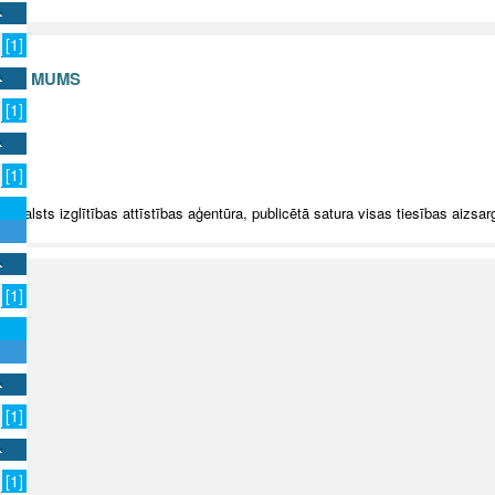
[1]
S AR MUMS
[1]
v
[1]
5 Valsts izglītības attīstības aģentūra, publicētā satura visas tiesības aizsar
[1]
[1]
[1]