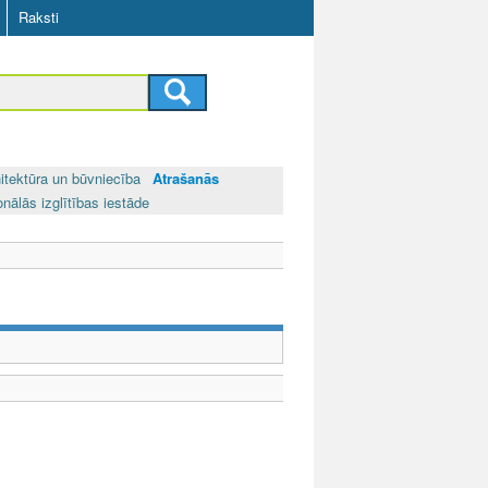
Raksti
itektūra un būvniecība
Atrašanās
onālās izglītības iestāde