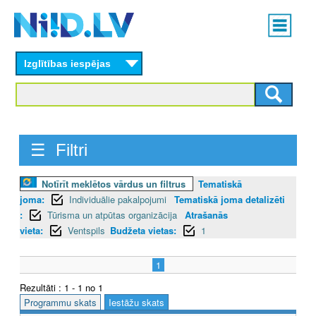
Skip
Main
to
menu
N
main
content
Izglītības iespējas
I
I
D
☰ Filtri
.
L
Notīrīt meklētos vārdus un filtrus
Tematiskā
joma:
Individuālie pakalpojumi
Tematiskā joma detalizēti
V
:
Tūrisma un atpūtas organizācija
Atrašanās
vieta:
Ventspils
Budžeta vietas:
1
1
Rezultāti : 1 - 1 no 1
Programmu skats
Iestāžu skats