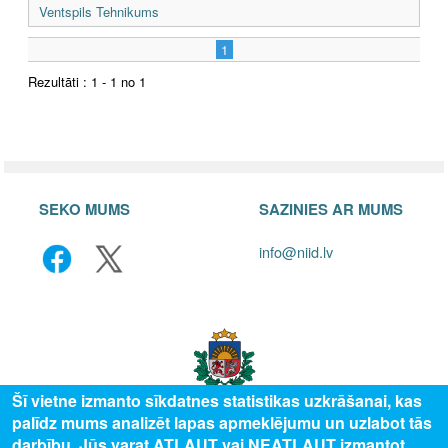
Ventspils Tehnikums
1
Rezultāti : 1 - 1 no 1
SEKO MUMS
SAZINIES AR MUMS
info@niid.lv
Šī vietne izmanto sīkdatnes statistikas uzkrāšanai, kas
palīdz mums analizēt lapas apmeklējumu un uzlabot tās
darbību. Jūs varat ATĻAUT vai NEATĻAUT izmantot