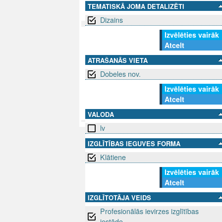
TEMATISKĀ JOMA DETALIZĒTI
Dizains
Izvēlēties vairāk
SEKO MUMS
Atcelt
SAZINIE
ATRAŠANĀS VIETA
info@niid.l
Dobeles nov.
Izvēlēties vairāk
Atcelt
© 202
VALODA
lv
IZGLĪTĪBAS IEGUVES FORMA
Klātiene
Izvēlēties vairāk
Atcelt
IZGLĪTOTĀJA VEIDS
Profesionālās ievirzes izglītības
iestāde