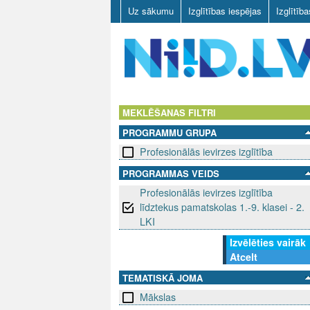
Uz sākumu
Izglītības iespējas
Izglītīb
N
I
MEKLĒŠANAS FILTRI
PROGRAMMU GRUPA
I
Profesionālās ievirzes izglītība
D
PROGRAMMAS VEIDS
Profesionālās ievirzes izglītība
.
līdztekus pamatskolas 1.-9. klasei - 2.
L
LKI
Izvēlēties vairāk
V
Atcelt
TEMATISKĀ JOMA
Mākslas