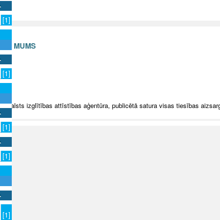
[1]
S AR MUMS
v
[1]
5 Valsts izglītības attīstības aģentūra, publicētā satura visas tiesības aizsar
[1]
[1]
[1]