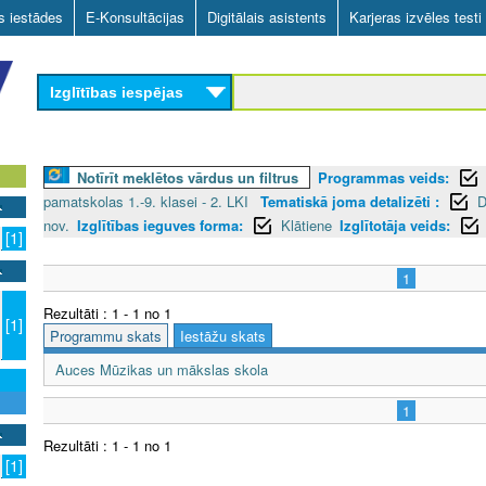
Skip
as iestādes
E-Konsultācijas
Digitālais asistents
Karjeras izvēles testi
to
main
Izglītības iespējas
content
Notīrīt meklētos vārdus un filtrus
Programmas veids:
pamatskolas 1.-9. klasei - 2. LKI
Tematiskā joma detalizēti :
D
nov.
Izglītības ieguves forma:
Klātiene
Izglītotāja veids:
[1]
1
Rezultāti : 1 - 1 no 1
[1]
Programmu skats
Iestāžu skats
Auces Mūzikas un mākslas skola
1
Rezultāti : 1 - 1 no 1
[1]