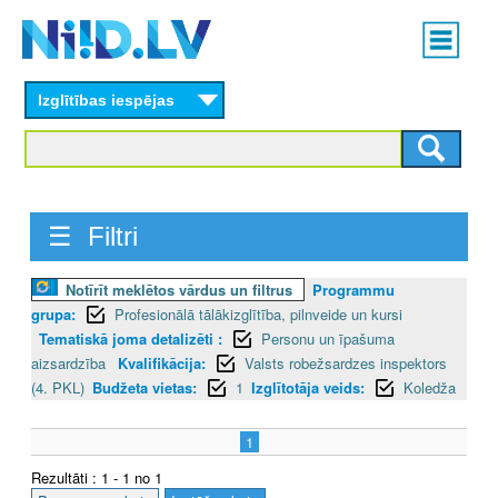
Skip
Main
to
menu
N
main
content
Izglītības iespējas
I
I
D
☰ Filtri
.
L
Notīrīt meklētos vārdus un filtrus
Programmu
grupa:
Profesionālā tālākizglītība, pilnveide un kursi
V
Tematiskā joma detalizēti :
Personu un īpašuma
aizsardzība
Kvalifikācija:
Valsts robežsardzes inspektors
(4. PKL)
Budžeta vietas:
1
Izglītotāja veids:
Koledža
1
Rezultāti : 1 - 1 no 1