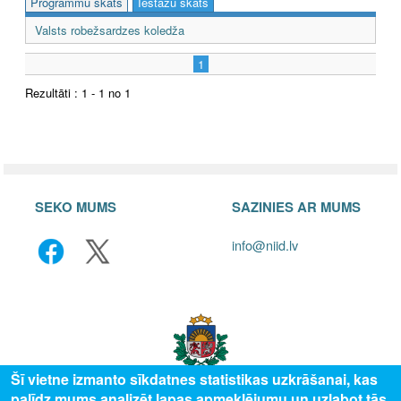
Programmu skats
Iestāžu skats
Valsts robežsardzes koledža
1
Rezultāti : 1 - 1 no 1
SEKO MUMS
SAZINIES AR MUMS
info@niid.lv
Šī vietne izmanto sīkdatnes statistikas uzkrāšanai, kas
palīdz mums analizēt lapas apmeklējumu un uzlabot tās