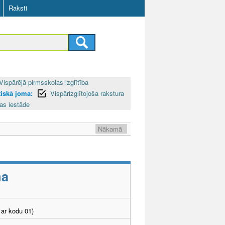
Raksti
Vispārējā pirmsskolas izglītība
iskā joma:
Vispārizglītojoša rakstura
bas iestāde
Nākamā
ma
ar kodu 01)