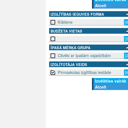
Atcelt
IZGLĪTĪBAS IEGUVES FORMA
Klātiene
[
BUDŽETA VIETAS
[
ĪPAŠĀ MĒRĶA GRUPA
Cilvēki ar īpašām vajadzībām
[
IZGLĪTOTĀJA VEIDS
Pirmsskolas izglītības iestāde
[
Izvēlēties vairāk
Atcelt