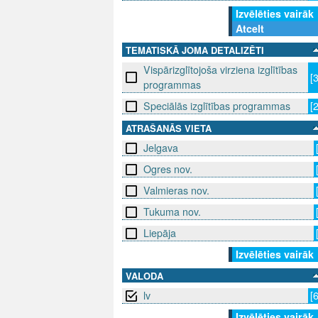
Izvēlēties vairāk
Atcelt
TEMATISKĀ JOMA DETALIZĒTI
Vispārizglītojoša virziena izglītības
[
programmas
Speciālās izglītības programmas
[
ATRAŠANĀS VIETA
Jelgava
Ogres nov.
Valmieras nov.
Tukuma nov.
Liepāja
Izvēlēties vairāk
VALODA
lv
[
Izvēlēties vairāk