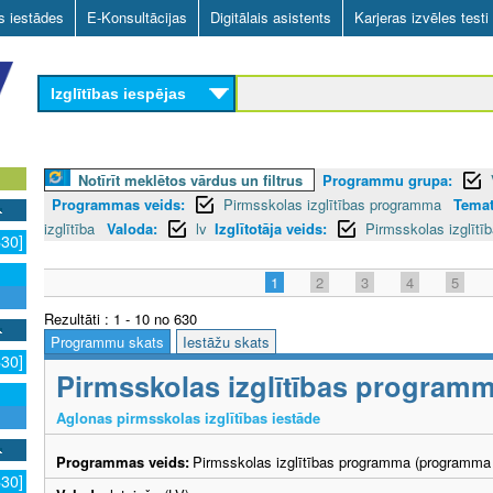
Skip
as iestādes
E-Konsultācijas
Digitālais asistents
Karjeras izvēles testi
to
main
Izglītības iespējas
content
Notīrīt meklētos vārdus un filtrus
Programmu grupa:
Programmas veids:
Pirmsskolas izglītības programma
Temat
izglītība
Valoda:
lv
Izglītotāja veids:
Pirmsskolas izglītī
630]
1
2
3
4
5
Rezultāti : 1 - 10 no 630
Programmu skats
Iestāžu skats
630]
Pirmsskolas izglītības program
Aglonas pirmsskolas izglītības iestāde
Programmas veids:
Pirmsskolas izglītības programma (programma 
630]