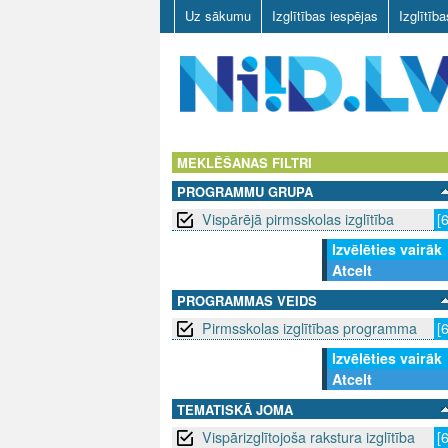
Uz sākumu
Izglītības iespējas
Izglītīb
N
I
MEKLĒŠANAS FILTRI
PROGRAMMU GRUPA
I
Vispārējā pirmsskolas izglītība
[
D
Izvēlēties vairāk
Atcelt
.
PROGRAMMAS VEIDS
L
Pirmsskolas izglītības programma
[
V
Izvēlēties vairāk
Atcelt
TEMATISKĀ JOMA
Vispārizglītojoša rakstura izglītība
[