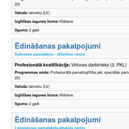
22)
Valoda:
latviešu (LV)
Izglītības ieguves forma:
Klātiene
Ilgums:
2 gadi
Ēdināšanas pakalpojumi
Kokneses pamatskola - attīstības centrs
Profesionālā kvalifikācija:
Virtuves darbinieks (2. PKL)
Programmas veids:
Profesionālā pamatizglītība pēc speciālās pama
22)
Valoda:
latviešu (LV)
Izglītības ieguves forma:
Klātiene
Ilgums:
2 gadi
Ēdināšanas pakalpojumi
Lielplatones pamatskola-atbalsta centrs