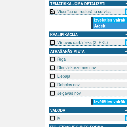
TEMATISKĀ JOMA DETALIZĒTI
Viesnīcu un restorānu serviss
Izvēlēties vairāk
Atcelt
KVALIFIKĀCIJA
Virtuves darbinieks (2. PKL)
ATRAŠANĀS VIETA
Rīga
Dienvidkurzemes nov.
Liepāja
Dobeles nov.
Jelgavas nov.
Izvēlēties vairāk
VALODA
lv
IZGLĪTĪBAS IEGUVES FORMA