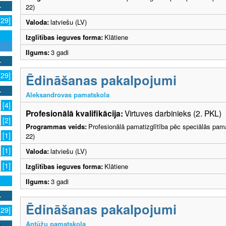
22)
[29]
Valoda:
latviešu (LV)
Izglītības ieguves forma:
Klātiene
Ilgums:
3 gadi
[29]
Ēdināšanas pakalpojumi
Aleksandrovas pamatskola
[4]
Profesionālā kvalifikācija:
Virtuves darbinieks (2. PKL)
[2]
Programmas veids:
Profesionālā pamatizglītība pēc speciālās pama
[1]
22)
[1]
Valoda:
latviešu (LV)
[1]
Izglītības ieguves forma:
Klātiene
Ilgums:
3 gadi
Ēdināšanas pakalpojumi
[29]
Antūžu pamatskola