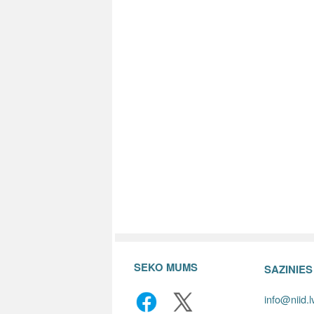
SEKO MUMS
SAZINIE
info@niid.l