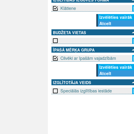
Klātiene
Izvēlēties vairāk
Atcelt
BUDŽETA VIETAS
ĪPAŠĀ MĒRĶA GRUPA
Cilvēki ar īpašām vajadzībām
Izvēlēties vairāk
Atcelt
IZGLĪTOTĀJA VEIDS
Speciālās izglītības iestāde