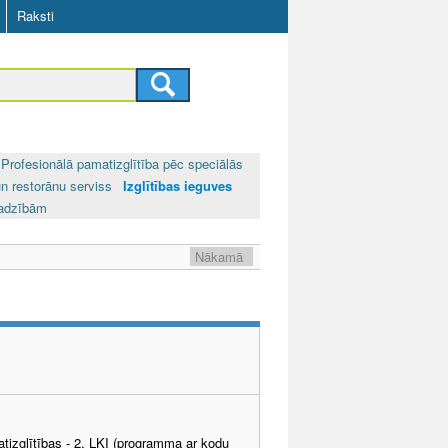
Raksti
Profesionālā pamatizglītība pēc speciālās
un restorānu serviss
Izglītības ieguves
jadzībām
Nākamā
tizglītības - 2. LKI (programma ar kodu