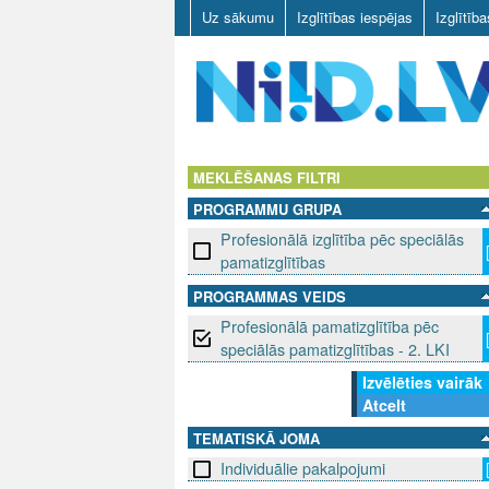
Uz sākumu
Izglītības iespējas
Izglītīb
N
I
MEKLĒŠANAS FILTRI
PROGRAMMU GRUPA
I
Profesionālā izglītība pēc speciālās
D
pamatizglītības
PROGRAMMAS VEIDS
.
Profesionālā pamatizglītība pēc
L
speciālās pamatizglītības - 2. LKI
Izvēlēties vairāk
V
Atcelt
TEMATISKĀ JOMA
Individuālie pakalpojumi