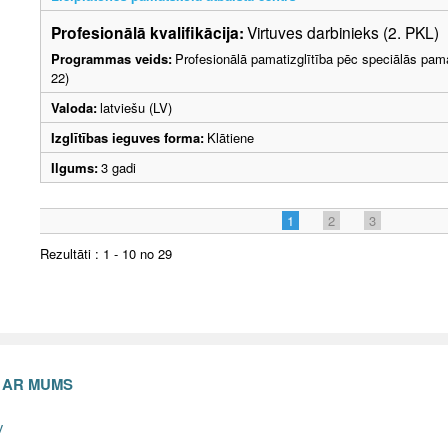
Profesionālā kvalifikācija:
Virtuves darbinieks (2. PKL)
Programmas veids:
Profesionālā pamatizglītība pēc speciālās pama
22)
Valoda:
latviešu (LV)
Izglītības ieguves forma:
Klātiene
Ilgums:
3 gadi
1
2
3
Rezultāti : 1 - 10 no 29
S AR MUMS
v