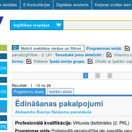
Skip
as iestādes
E-Konsultācijas
Digitālais asistents
Karjeras izvēles testi
to
main
Izglītības iespējas
content
Notīrīt meklētos vārdus un filtrus
Programmas veids:
pamatizglītības - 2. LKI
Tematiskā joma detalizēti :
Viesnīcu 
forma:
Klātiene
Īpašā mērķa grupa:
Cilvēki ar īpašām va
[29]
1
2
3
Rezultāti : 1 - 10 no 29
[29]
Programmu skats
Iestāžu skats
Ēdināšanas pakalpojumi
Aleksandra Bieziņa Raiskuma pamatskola
Profesionālā kvalifikācija:
Virtuves darbinieks (2. PKL)
[29]
Programmas veids:
Profesionālā pamatizglītība pēc speciālās pama