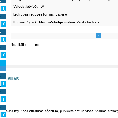
Valoda:
latviešu (LV)
[1]
Izglītības ieguves forma:
Klātiene
Ilgums:
4 gadi
Mācību/studiju maksa:
Valsts budžets
[1]
1
[1]
Rezultāti : 1 - 1 no 1
[1]
S AR MUMS
[1]
v
[1]
5 Valsts izglītības attīstības aģentūra, publicētā satura visas tiesības aizsar
[1]