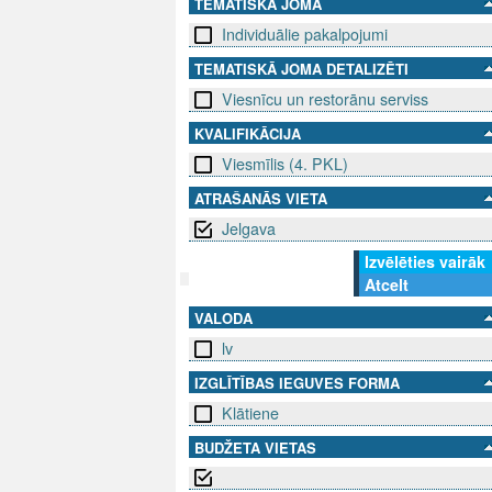
TEMATISKĀ JOMA
Individuālie pakalpojumi
TEMATISKĀ JOMA DETALIZĒTI
Viesnīcu un restorānu serviss
KVALIFIKĀCIJA
Viesmīlis (4. PKL)
ATRAŠANĀS VIETA
Jelgava
Izvēlēties vairāk
Atcelt
VALODA
SEKO MUMS
SAZINIE
lv
info@niid.l
IZGLĪTĪBAS IEGUVES FORMA
Klātiene
BUDŽETA VIETAS
© 202