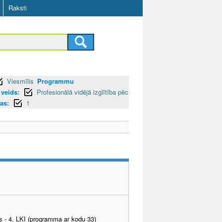
Raksti
Viesmīlis
Programmu
veids:
Profesionālā vidējā izglītība pēc
as:
1
as - 4. LKI (programma ar kodu 33)