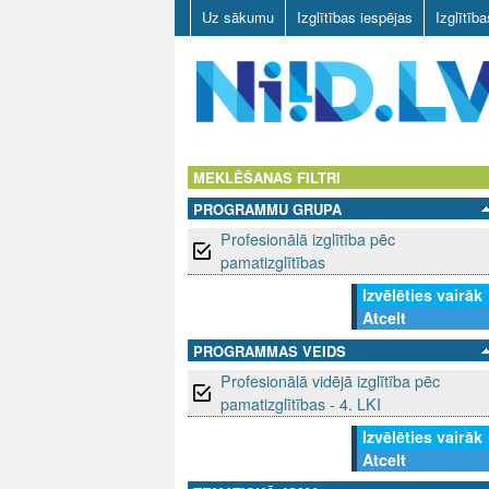
Uz sākumu
Izglītības iespējas
Izglītīb
N
I
MEKLĒŠANAS FILTRI
PROGRAMMU GRUPA
I
Profesionālā izglītība pēc
D
pamatizglītības
Izvēlēties vairāk
.
Atcelt
L
PROGRAMMAS VEIDS
Profesionālā vidējā izglītība pēc
V
pamatizglītības - 4. LKI
Izvēlēties vairāk
Atcelt