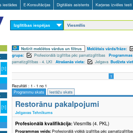
Skip
as iestādes
E-Konsultācijas
Digitālais asistents
Karjeras izvēles testi
to
main
Izglītības iespējas
content
Notīrīt meklētos vārdus un filtrus
Meklētais vārds/frāze:
grupa:
Profesionālā izglītība pēc pamatizglītības
Programmas 
pamatizglītības - 4. LKI
Atrašanās vieta:
Jelgava
Budžeta viet
[1]
1
Rezultāti : 1 - 1 no 1
Programmu skats
Iestāžu skats
Restorānu pakalpojumi
[1]
Jelgavas Tehnikums
Profesionālā kvalifikācija:
Viesmīlis (4. PKL)
Programmas veids:
Profesionālā vidējā izglītība pēc pamatizglītīb