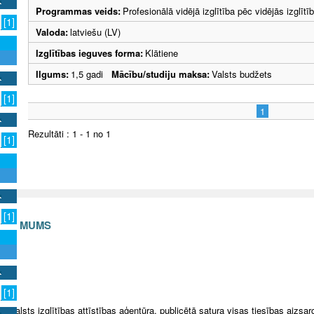
Programmas veids:
Profesionālā vidējā izglītība pēc vidējās izglī
[1]
Valoda:
latviešu (LV)
Izglītības ieguves forma:
Klātiene
Ilgums:
1,5 gadi
Mācību/studiju maksa:
Valsts budžets
[1]
1
Rezultāti : 1 - 1 no 1
[1]
[1]
S AR MUMS
v
[1]
5 Valsts izglītības attīstības aģentūra, publicētā satura visas tiesības aizsar