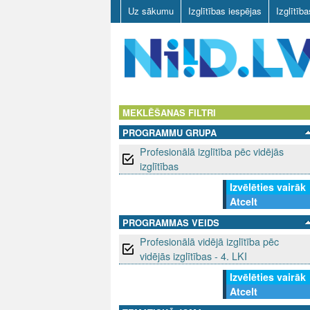
Uz sākumu
Izglītības iespējas
Izglītīb
N
I
MEKLĒŠANAS FILTRI
PROGRAMMU GRUPA
I
Profesionālā izglītība pēc vidējās
D
izglītības
Izvēlēties vairāk
.
Atcelt
L
PROGRAMMAS VEIDS
Profesionālā vidējā izglītība pēc
V
vidējās izglītības - 4. LKI
Izvēlēties vairāk
Atcelt