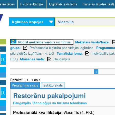
Skip
as iestādes
E-Konsultācijas
Digitālais asistents
Karjeras izvēles testi
to
main
Izglītības iespējas
content
Notīrīt meklētos vārdus un filtrus
Meklētais vārds/frāze:
grupa:
Profesionālā izglītība pēc vidējās izglītības
Programmas
pēc vidējās izglītības - 4. LKI
Tematiskā joma:
Individuālie pa
PKL)
Atrašanās vieta:
Daugavpils
[1]
1
Rezultāti : 1 - 1 no 1
Programmu skats
Iestāžu skats
[1]
Restorānu pakalpojumi
Daugavpils Tehnoloģiju un tūrisma tehnikums
Profesionālā kvalifikācija:
Viesmīlis (4. PKL)