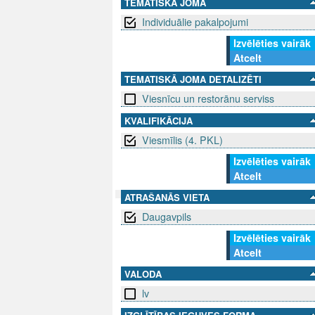
TEMATISKĀ JOMA
Individuālie pakalpojumi
Izvēlēties vairāk
Atcelt
TEMATISKĀ JOMA DETALIZĒTI
Viesnīcu un restorānu serviss
KVALIFIKĀCIJA
Viesmīlis (4. PKL)
Izvēlēties vairāk
Atcelt
ATRAŠANĀS VIETA
Daugavpils
SEKO MUMS
SAZINIE
Izvēlēties vairāk
Atcelt
info@niid.l
VALODA
lv
© 202