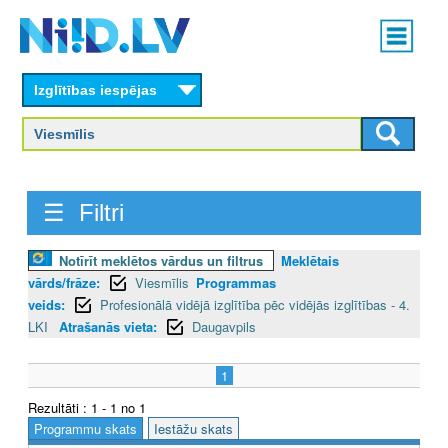
Skip
Main
to
menu
N
main
content
Izglītības iespējas
I
I
D
☰ Filtri
.
L
Notīrīt meklētos vārdus un filtrus
Meklētais
vārds/frāze:
Viesmīlis
Programmas
V
veids:
Profesionālā vidējā izglītība pēc vidējās izglītības - 4.
LKI
Atrašanās vieta:
Daugavpils
1
Rezultāti : 1 - 1 no 1
Programmu skats
Iestāžu skats