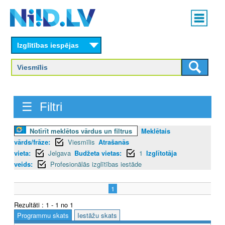
Skip
Main
to
menu
N
main
content
Izglītības iespējas
I
I
D
☰ Filtri
.
L
Notīrīt meklētos vārdus un filtrus
Meklētais
vārds/frāze:
Viesmīlis
Atrašanās
V
vieta:
Jelgava
Budžeta vietas:
1
Izglītotāja
veids:
Profesionālās izglītības iestāde
1
Rezultāti : 1 - 1 no 1
Programmu skats
Iestāžu skats