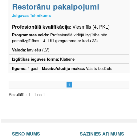
Restorānu pakalpojumi
Jelgavas Tehnikums
Profesionālā kvalifikācija:
Viesmīlis (4. PKL)
Programmas veids:
Profesionālā vidējā izglītība pēc
pamatizglītības - 4. LKI (programma ar kodu 33)
Valoda:
latviešu (LV)
Izglītības ieguves forma:
Klātiene
Ilgums:
4 gadi
Mācību/studiju maksa:
Valsts budžets
1
Rezultāti : 1 - 1 no 1
SEKO MUMS
SAZINIES AR MUMS