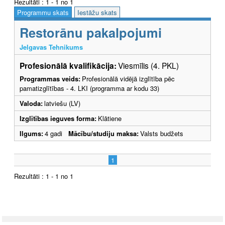
Rezultāti : 1 - 1 no 1
Programmu skats
Iestāžu skats
Restorānu pakalpojumi
Jelgavas Tehnikums
Profesionālā kvalifikācija:
Viesmīlis (4. PKL)
Programmas veids:
Profesionālā vidējā izglītība pēc
pamatizglītības - 4. LKI (programma ar kodu 33)
Valoda:
latviešu (LV)
Izglītības ieguves forma:
Klātiene
Ilgums:
4 gadi
Mācību/studiju maksa:
Valsts budžets
1
Rezultāti : 1 - 1 no 1