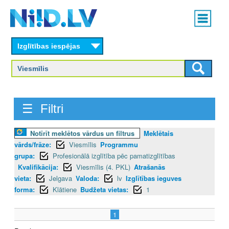
Skip
Main
to
menu
N
main
content
Izglītības iespējas
I
I
D
☰ Filtri
.
L
Notīrīt meklētos vārdus un filtrus
Meklētais
vārds/frāze:
Viesmīlis
Programmu
V
grupa:
Profesionālā izglītība pēc pamatizglītības
Kvalifikācija:
Viesmīlis (4. PKL)
Atrašanās
vieta:
Jelgava
Valoda:
lv
Izglītības ieguves
forma:
Klātiene
Budžeta vietas:
1
1