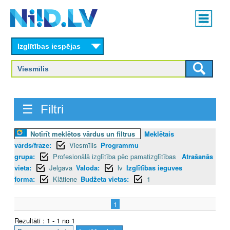
Skip
Main
to
menu
N
main
content
Izglītības iespējas
I
I
D
☰ Filtri
.
L
Notīrīt meklētos vārdus un filtrus
Meklētais
vārds/frāze:
Viesmīlis
Programmu
V
grupa:
Profesionālā izglītība pēc pamatizglītības
Atrašanās
vieta:
Jelgava
Valoda:
lv
Izglītības ieguves
forma:
Klātiene
Budžeta vietas:
1
1
Rezultāti : 1 - 1 no 1