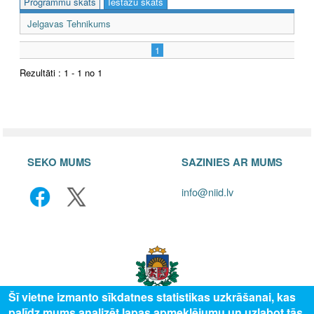
Programmu skats
Iestāžu skats
Jelgavas Tehnikums
1
Rezultāti : 1 - 1 no 1
SEKO MUMS
SAZINIES AR MUMS
info@niid.lv
Šī vietne izmanto sīkdatnes statistikas uzkrāšanai, kas
palīdz mums analizēt lapas apmeklējumu un uzlabot tās