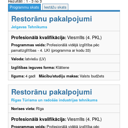
Rezultāti : 1 - 3 no 3
Programmu skats
Iestāžu skats
Restorānu pakalpojumi
Jelgavas Tehnikums
Profesionālā kvalifikācija:
Viesmīlis (4. PKL)
Programmas veids:
Profesionālā vidējā izglītība pēc
pamatizglītības - 4. LKI (programma ar kodu 33)
Valoda:
latviešu (LV)
Izglītības ieguves forma:
Klātiene
Ilgums:
4 gadi
Mācību/studiju maksa:
Valsts budžets
Restorānu pakalpojumi
Rīgas Tūrisma un radošās industrijas tehnikums
Norises vieta:
Rīga
Profesionālā kvalifikācija:
Viesmīlis (4. PKL)
Programmas veids:
Profesionālā vidējā izglītība pēc