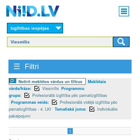
Skip
Main
to
menu
N
main
content
Izglītības iespējas
I
I
D
☰ Filtri
.
L
Notīrīt meklētos vārdus un filtrus
Meklētais
vārds/frāze:
Viesmīlis
Programmu
V
grupa:
Profesionālā izglītība pēc pamatizglītības
Programmas veids:
Profesionālā vidējā izglītība pēc
pamatizglītības - 4. LKI
Tematiskā joma:
Individuālie
pakalpojumi
1