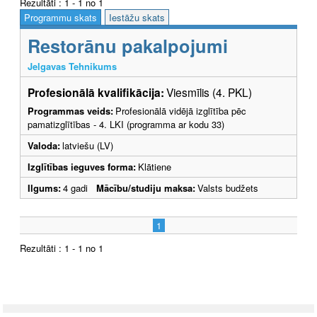
Rezultāti : 1 - 1 no 1
Programmu skats
Iestāžu skats
Restorānu pakalpojumi
Jelgavas Tehnikums
Profesionālā kvalifikācija:
Viesmīlis (4. PKL)
Programmas veids:
Profesionālā vidējā izglītība pēc
pamatizglītības - 4. LKI (programma ar kodu 33)
Valoda:
latviešu (LV)
Izglītības ieguves forma:
Klātiene
Ilgums:
4 gadi
Mācību/studiju maksa:
Valsts budžets
1
Rezultāti : 1 - 1 no 1