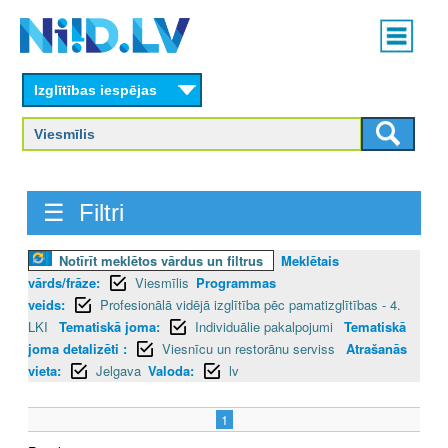
Skip
Main
to
menu
N
main
content
Izglītības iespējas
I
I
D
☰ Filtri
.
L
Notīrīt meklētos vārdus un filtrus
Meklētais
vārds/frāze:
Viesmīlis
Programmas
V
veids:
Profesionālā vidējā izglītība pēc pamatizglītības - 4.
LKI
Tematiskā joma:
Individuālie pakalpojumi
Tematiskā
joma detalizēti :
Viesnīcu un restorānu serviss
Atrašanās
vieta:
Jelgava
Valoda:
lv
1