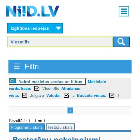
Skip
Main
to
menu
N
main
content
Izglītības iespējas
I
I
D
☰ Filtri
.
L
Notīrīt meklētos vārdus un filtrus
Meklētais
vārds/frāze:
Viesmīlis
Atrašanās
V
vieta:
Jelgava
Valoda:
lv
Budžeta vietas:
1
1
Rezultāti : 1 - 1 no 1
Programmu skats
Iestāžu skats
Restorānu pakalpojumi