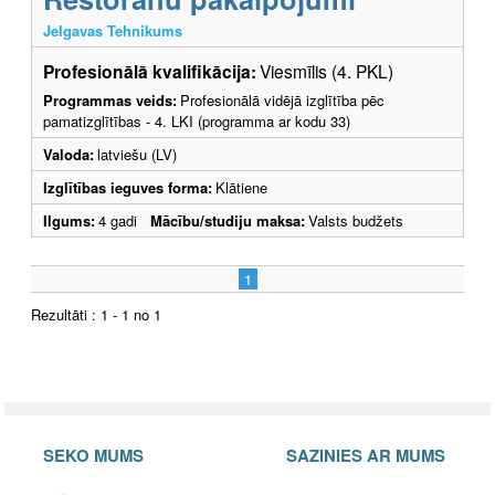
Jelgavas Tehnikums
Profesionālā kvalifikācija:
Viesmīlis (4. PKL)
Programmas veids:
Profesionālā vidējā izglītība pēc
pamatizglītības - 4. LKI (programma ar kodu 33)
Valoda:
latviešu (LV)
Izglītības ieguves forma:
Klātiene
Ilgums:
4 gadi
Mācību/studiju maksa:
Valsts budžets
1
Rezultāti : 1 - 1 no 1
SEKO MUMS
SAZINIES AR MUMS