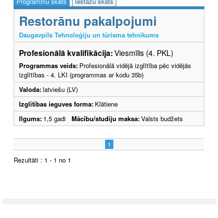
Programmu skats
Iestāžu skats
Restorānu pakalpojumi
Daugavpils Tehnoloģiju un tūrisma tehnikums
Profesionālā kvalifikācija:
Viesmīlis (4. PKL)
Programmas veids:
Profesionālā vidējā izglītība pēc vidējās
izglītības - 4. LKI (programmas ar kodu 35b)
Valoda:
latviešu (LV)
Izglītības ieguves forma:
Klātiene
Ilgums:
1,5 gadi
Mācību/studiju maksa:
Valsts budžets
1
Rezultāti : 1 - 1 no 1