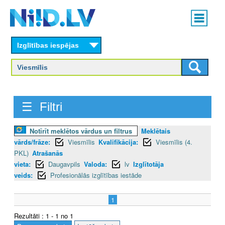
Skip
Main
to
menu
N
main
content
Izglītības iespējas
I
I
D
☰ Filtri
.
L
Notīrīt meklētos vārdus un filtrus
Meklētais
vārds/frāze:
Viesmīlis
Kvalifikācija:
Viesmīlis (4.
V
PKL)
Atrašanās
vieta:
Daugavpils
Valoda:
lv
Izglītotāja
veids:
Profesionālās izglītības iestāde
1
Rezultāti : 1 - 1 no 1