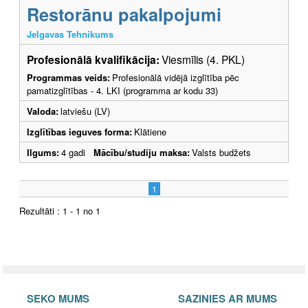
Restorānu pakalpojumi
Jelgavas Tehnikums
Profesionālā kvalifikācija:
Viesmīlis (4. PKL)
Programmas veids:
Profesionālā vidējā izglītība pēc
pamatizglītības - 4. LKI (programma ar kodu 33)
Valoda:
latviešu (LV)
Izglītības ieguves forma:
Klātiene
Ilgums:
4 gadi
Mācību/studiju maksa:
Valsts budžets
1
Rezultāti : 1 - 1 no 1
SEKO MUMS
SAZINIES AR MUMS