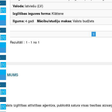
Valoda:
latviešu (LV)
[1]
Izglītības ieguves forma:
Klātiene
Ilgums:
4 gadi
Mācību/studiju maksa:
Valsts budžets
1
[1]
Rezultāti : 1 - 1 no 1
[1]
S AR MUMS
v
[1]
5 Valsts izglītības attīstības aģentūra, publicētā satura visas tiesības aizsar
[1]