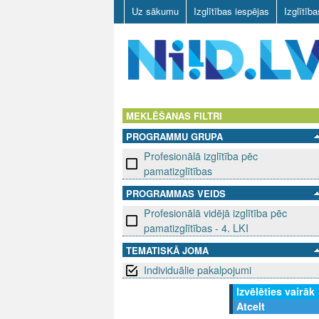
Uz sākumu
Izglītības iespējas
Izglītīb
N
I
MEKLĒŠANAS FILTRI
PROGRAMMU GRUPA
I
Profesionālā izglītība pēc
D
pamatizglītības
PROGRAMMAS VEIDS
.
Profesionālā vidējā izglītība pēc
L
pamatizglītības - 4. LKI
TEMATISKĀ JOMA
V
Individuālie pakalpojumi
Izvēlēties vairāk
Atcelt