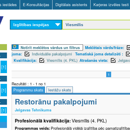
Skip
as iestādes
E-Konsultācijas
Digitālais asistents
Karjeras izvēles testi
to
main
Izglītības iespējas
content
Notīrīt meklētos vārdus un filtrus
Meklētais vārds/frāze:
joma:
Individuālie pakalpojumi
Tematiskā joma detalizēti :
Kvalifikācija:
Viesmīlis (4. PKL)
Atrašanās vieta:
Jelgav
[1]
1
Rezultāti : 1 - 1 no 1
Programmu skats
Iestāžu skats
[1]
Restorānu pakalpojumi
Jelgavas Tehnikums
[1]
Profesionālā kvalifikācija:
Viesmīlis (4. PKL)
Programmas veids:
Profesionālā vidējā izglītība pēc pamatizglītīb