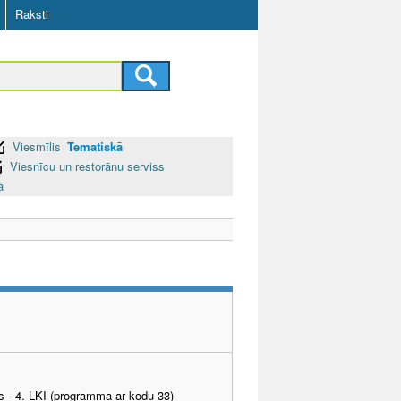
Raksti
Viesmīlis
Tematiskā
Viesnīcu un restorānu serviss
a
as - 4. LKI (programma ar kodu 33)