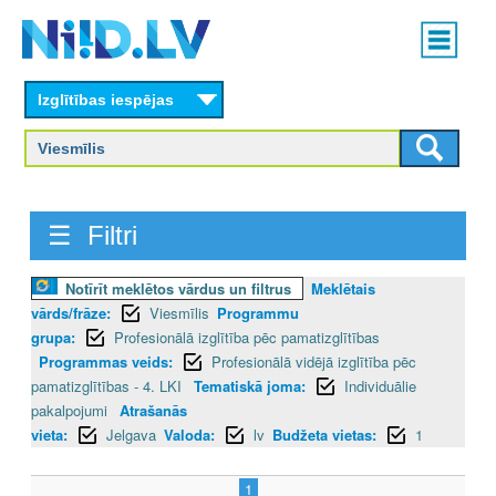
Skip
Main
to
menu
N
main
content
Izglītības iespējas
I
I
D
☰ Filtri
.
L
Notīrīt meklētos vārdus un filtrus
Meklētais
vārds/frāze:
Viesmīlis
Programmu
V
grupa:
Profesionālā izglītība pēc pamatizglītības
Programmas veids:
Profesionālā vidējā izglītība pēc
pamatizglītības - 4. LKI
Tematiskā joma:
Individuālie
pakalpojumi
Atrašanās
vieta:
Jelgava
Valoda:
lv
Budžeta vietas:
1
1